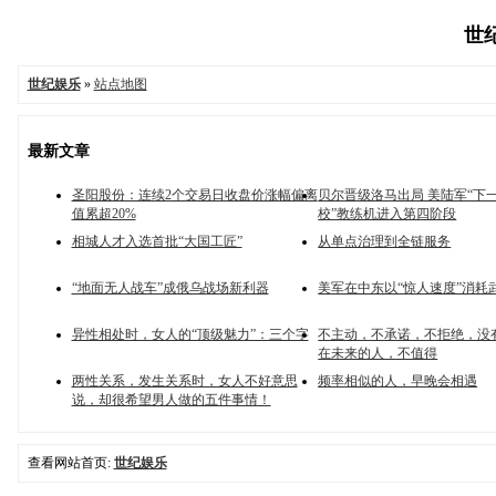
世纪
世纪娱乐
»
站点地图
最新文章
圣阳股份：连续2个交易日收盘价涨幅偏离
贝尔晋级洛马出局 美陆军“下
值累超20%
校”教练机进入第四阶段
相城人才入选首批“大国工匠”
从单点治理到全链服务
“地面无人战车”成俄乌战场新利器
美军在中东以“惊人速度”消耗
异性相处时，女人的“顶级魅力”：三个字
不主动，不承诺，不拒绝，没
在未来的人，不值得
两性关系，发生关系时，女人不好意思
频率相似的人，早晚会相遇
说，却很希望男人做的五件事情！
查看网站首页:
世纪娱乐