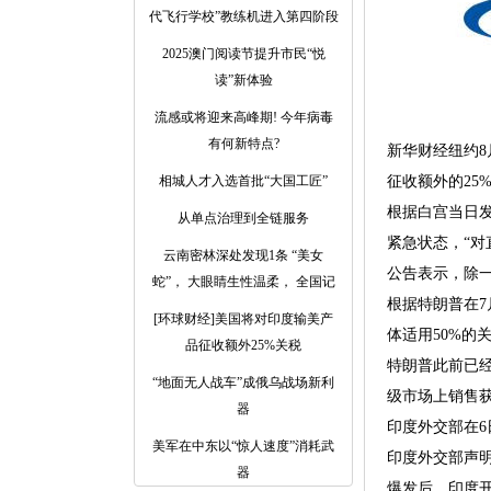
代飞行学校”教练机进入第四阶段
2025澳门阅读节提升市民“悦
读”新体验
流感或将迎来高峰期! 今年病毒
有何新特点?
新华财经纽约8
相城人才入选首批“大国工匠”
征收额外的25
根据白宫当日
从单点治理到全链服务
紧急状态，“
云南密林深处发现1条 “美女
公告表示，除
蛇”， 大眼睛生性温柔， 全国记
根据特朗普在7
[环球财经]美国将对印度输美产
体适用50%的
品征收额外25%关税
特朗普此前已
“地面无人战车”成俄乌战场新利
级市场上销售获
器
印度外交部在
美军在中东以“惊人速度”消耗武
印度外交部声
器
爆发后，印度