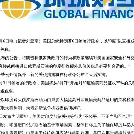
月6日电（记者刘亚南）美国总统特朗普6日签署行政令，以印度“以直接
%关税。
发布的公告，特朗普称俄罗斯政府的行为和政策继续对美国国家安全和外
对直接或间接进口俄罗斯石油的印度征收额外从价关税是必要和合适的。”
一些例外情况外，新的关税措施将在行政令公布21天后实施。
月31日签署的行政令，美国将从8月7日开始对印度输美商品征收25%的
关税税率。
经以印度购买俄罗斯石油为由威胁大幅提高对印度输美商品适用的关税税
取大额利润，为俄罗斯战争机器提供“燃料”。
6日发布声明重申，美国对印度加征关税等行为“不公平、不正当和不合理
明说，印度进口俄罗斯石油基于市场因素，整体目标是为了确保印度14亿
开始从俄罗斯进口是由于传统的供应被转移到欧洲，美国在那时积极鼓励