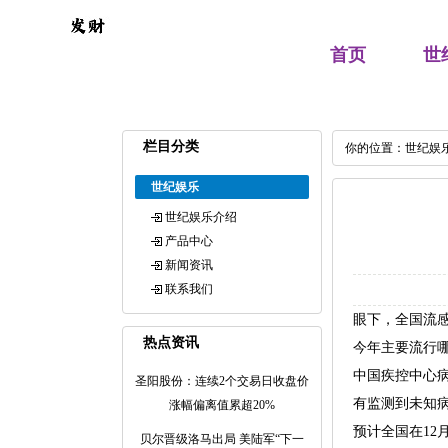
首页
世
栏目分类
你的位置：
世纪娱
世纪娱乐
世纪娱乐介绍
产品中心
新闻资讯
联系我们
眼下，全国流
热点资讯
今年主要流行
中国疾控中心
圣阳股份：连续2个交易日收盘价
有监测到未知病
涨幅偏离值累超20%
预计全国在12
贝尔晋级洛马出局 美陆军“下一