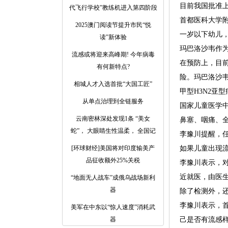
目前我国批准
代飞行学校”教练机进入第四阶段
首都医科大学
2025澳门阅读节提升市民“悦
一岁以下幼儿
读”新体验
玛巴洛沙韦作
流感或将迎来高峰期! 今年病毒
在预防上，目
有何新特点?
险。玛巴洛沙
相城人才入选首批“大国工匠”
甲型H3N2亚
从单点治理到全链服务
国家儿童医学
云南密林深处发现1条 “美女
鼻塞、咽痛、
蛇”， 大眼睛生性温柔， 全国记
李豫川提醒，
[环球财经]美国将对印度输美产
如果儿童出现
品征收额外25%关税
李豫川表示，
近就医，由医
“地面无人战车”成俄乌战场新利
器
除了检测外，
李豫川表示，
美军在中东以“惊人速度”消耗武
器
己是否有流感