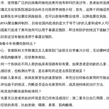
上市、使用最广泛的抗病毒药物包括奥司他韦和玛巴洛沙韦，患者如何选
附属北京佑安医院感染综合科主任医师李侗曾介绍，首先，这两个药物适
，如果医生评估重症风险较高，也可以权衡利弊后使用，以降低重症风险
为RNA聚合酶抑制剂，目前在国内批准的是大于等于5岁的儿童和成年人
前国家只批准了奥司他韦可以用于暴露后预防，即没有防护的情况下接触
韦目前还没有被批准用于暴露后预防。
型病毒今年有哪些新特点？
中心、首都医科大学附属北京儿童医院门诊部主任李豫川介绍，无论哪种
全身肌肉酸痛等，症状整体相似。
任何一个疾病在不同人群的临床表现都有轻有重。如果患者是幼龄的儿童
流感症状，也检测出甲流，是在家吃药还是去医院更稳妥？
对幼龄儿童来说，疾病发展变化的速度较快，单凭过往经验在家用药可能
生评估孩子的情况，判断是否适合在家里吃药，或其他特殊的治疗方法。
还有其他判断依据和标准吗？
首先要关注患者所处的环境是否已经有流感流行；第二要关注自己周围，
样症状的表现，比如发烧、咽痛、鼻塞、肌肉酸痛。