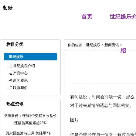
首页
世纪娱乐
栏目分类
你的位置：
世纪娱乐
>
新闻资讯
>
绍
世纪娱乐
世纪娱乐介绍
产品中心
新闻资讯
联系我们
有句话说，时间会冲淡一切。那么
热点资讯
对于过去感情的遗忘与回忆机制。
圣阳股份：连续2个交易日收盘价
图片
涨幅偏离值累超20%
贝尔晋级洛马出局 美陆军“下一
你是否曾经在与一位女士有过亲密