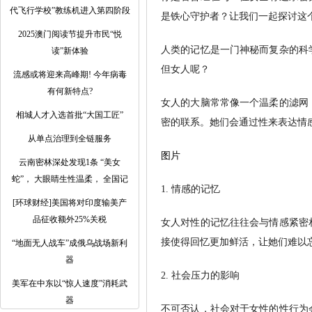
代飞行学校”教练机进入第四阶段
是铁心守护者？让我们一起探讨这
2025澳门阅读节提升市民“悦
人类的记忆是一门神秘而复杂的科
读”新体验
但女人呢？
流感或将迎来高峰期! 今年病毒
有何新特点?
女人的大脑常常像一个温柔的滤网
相城人才入选首批“大国工匠”
密的联系。她们会通过性来表达情
从单点治理到全链服务
图片
云南密林深处发现1条 “美女
蛇”， 大眼睛生性温柔， 全国记
1. 情感的记忆
[环球财经]美国将对印度输美产
品征收额外25%关税
女人对性的记忆往往会与情感紧密
接使得回忆更加鲜活，让她们难以
“地面无人战车”成俄乌战场新利
器
2. 社会压力的影响
美军在中东以“惊人速度”消耗武
器
不可否认，社会对于女性的性行为