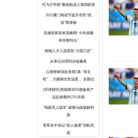
代飞行学校”教练机进入第四阶段
2025澳门阅读节提升市民“悦
读”新体验
流感或将迎来高峰期! 今年病毒
有何新特点?
相城人才入选首批“大国工匠”
从单点治理到全链服务
云南密林深处发现1条 “美女
蛇”， 大眼睛生性温柔， 全国记
[环球财经]美国将对印度输美产
品征收额外25%关税
“地面无人战车”成俄乌战场新利
器
美军在中东以“惊人速度”消耗武
器