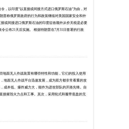
政令，以印度“以直接或间接方式进口俄罗斯石油”为由，对
特朗普称俄罗斯政府的行为和政策继续对美国国家安全和外
直接或间接进口俄罗斯石油的印度征收额外从价关税是必要
令公布21天后实施。 根据特朗普在7月31日签署的行政
些地面无人作战装置有哪些特性和功能，它们的投入使用
中，地面无人作战平台迅速发展，成为双方都非常看重的攻
车，成本低、爆炸威力大，能作为进攻部队的开路先锋。自
直接摧毁火力点和工事。其次，采用轮式和履带底盘的无