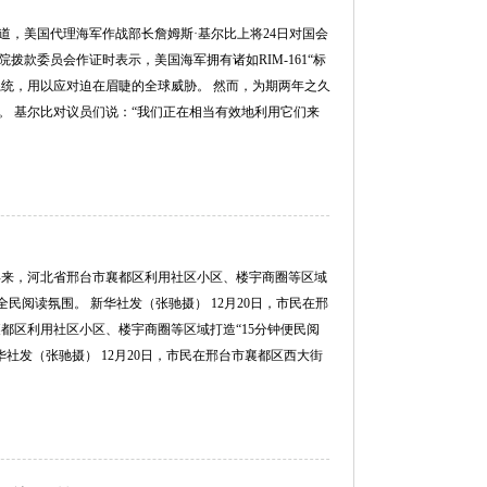
报道，美国代理海军作战部长詹姆斯·基尔比上将24日对国会
款委员会作证时表示，美国海军拥有诸如RIM-161“标
系统，用以应对迫在眉睫的全球威胁。 然而，为期两年之久
。 基尔比对议员们说：“我们正在相当有效地利用它们来
近年来，河北省邢台市襄都区利用社区小区、楼宇商圈等区域
民阅读氛围。 新华社发（张驰摄） 12月20日，市民在邢
都区利用社区小区、楼宇商圈等区域打造“15分钟便民阅
社发（张驰摄） 12月20日，市民在邢台市襄都区西大街