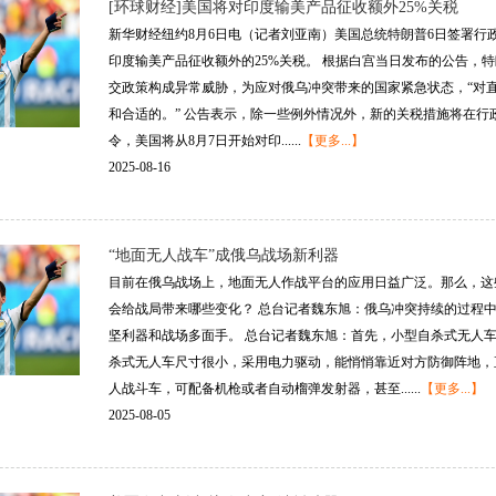
[环球财经]美国将对印度输美产品征收额外25%关税
新华财经纽约8月6日电（记者刘亚南）美国总统特朗普6日签署行
印度输美产品征收额外的25%关税。 根据白宫当日发布的公告，
交政策构成异常威胁，为应对俄乌冲突带来的国家紧急状态，“对
和合适的。” 公告表示，除一些例外情况外，新的关税措施将在行政
令，美国将从8月7日开始对印......
【更多...】
2025-08-16
“地面无人战车”成俄乌战场新利器
目前在俄乌战场上，地面无人作战平台的应用日益广泛。那么，这
会给战局带来哪些变化？ 总台记者魏东旭：俄乌冲突持续的过程
坚利器和战场多面手。 总台记者魏东旭：首先，小型自杀式无人
杀式无人车尺寸很小，采用电力驱动，能悄悄靠近对方防御阵地，
人战斗车，可配备机枪或者自动榴弹发射器，甚至......
【更多...】
2025-08-05