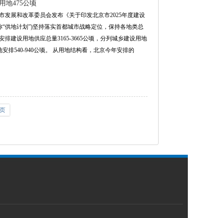
用地475公顷
京市发展和改革委员会发布《关于印发北京市2025年度建设
称“供地计划”)坚持落实首都城市战略定位，保持各地类总
建设用地供应总量3165-3665公顷，分列城乡建设用地
地安排540-940公顷。 从用地结构看，北京今年安排的
页