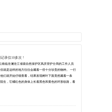
记录仅10多次 !
的一天，云南临沧澜沧江省级自然保护区凤庆管护分局的工作人员
，但就是这样的地方往往会藏着一些十分珍贵的物种。 一行
是他们就开始仔细查看，结果发现树叶下面竟然藏着一条
常陌生，它橘红色的身体上长着黑色和黄色的环形纹路，看