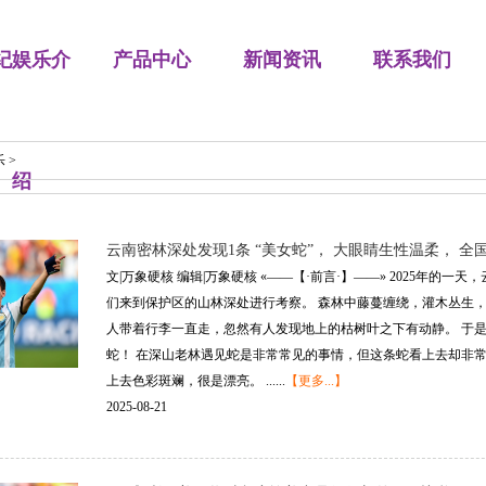
纪娱乐介
产品中心
新闻资讯
联系我们
乐
>
绍
云南密林深处发现1条 “美女蛇”， 大眼睛生性温柔， 全国
文|万象硬核 编辑|万象硬核 «——【·前言·】——» 2025年
们来到保护区的山林深处进行考察。 森林中藤蔓缠绕，灌木丛生
人带着行李一直走，忽然有人发现地上的枯树叶之下有动静。 于
蛇！ 在深山老林遇见蛇是非常常见的事情，但这条蛇看上去却非
上去色彩斑斓，很是漂亮。 ......
【更多...】
2025-08-21